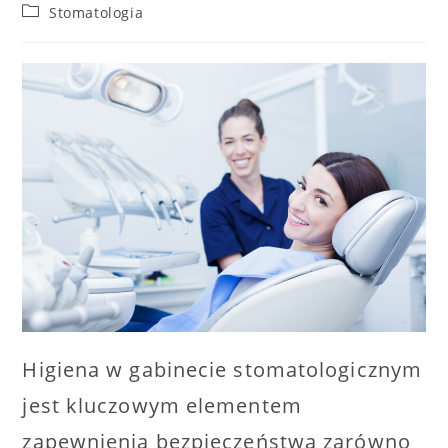
author:
published:
Post
Stomatologia
category:
Higiena w gabinecie stomatologicznym
jest kluczowym elementem
zapewnienia bezpieczeństwa zarówno