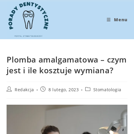
Koniec
treści
Menu
Plomba amalgamatowa – czym
jest i ile kosztuje wymiana?
Post
Post
Post
Redakcja
8 lutego, 2023
Stomatologia
author:
published:
category: