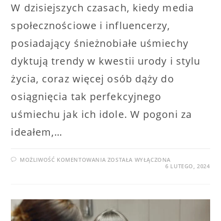
W dzisiejszych czasach, kiedy media
społecznościowe i influencerzy,
posiadający śnieżnobiałe uśmiechy
dyktują trendy w kwestii urody i stylu
życia, coraz więcej osób dąży do
osiągnięcia tak perfekcyjnego
uśmiechu jak ich idole. W pogoni za
ideałem,…
BLEACHOREKSJA
MOŻLIWOŚĆ KOMENTOWANIA
ZOSTAŁA WYŁĄCZONA
–
6 LUTEGO, 2024
NIEZDROWA
OBSESJA
NA
PUNKCIE
BIAŁYCH
ZĘBÓW