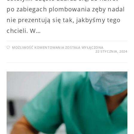
po zabiegach plombowania zęby nadal
nie prezentują się tak, jakbyśmy tego
chcieli. W…
LICÓWKI
MOŻLIWOŚĆ KOMENTOWANIA
ZOSTAŁA WYŁĄCZONA
NA
22 STYCZNIA, 2024
PLOMBOWANE
ZĘBY