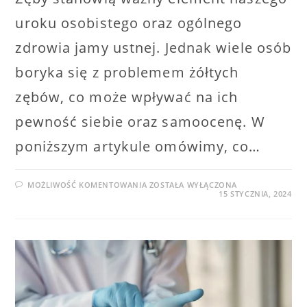
uroku osobistego oraz ogólnego
zdrowia jamy ustnej. Jednak wiele osób
boryka się z problemem żółtych
zębów, co może wpływać na ich
pewność siebie oraz samoocenę. W
poniższym artykule omówimy, co…
WYBIELANIE
MOŻLIWOŚĆ KOMENTOWANIA
ZOSTAŁA WYŁĄCZONA
ŻÓŁTYCH
15 STYCZNIA, 2024
ZĘBÓW
–
JAK
POZBYĆ
SIĘ
ŻÓŁTYCH
ZĘBÓW?