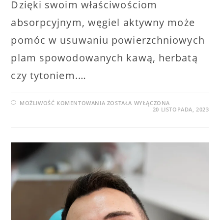
Dzięki swoim właściwościom
absorpcyjnym, węgiel aktywny może
pomóc w usuwaniu powierzchniowych
plam spowodowanych kawą, herbatą
czy tytoniem.…
WYBIELANIE
MOŻLIWOŚĆ KOMENTOWANIA
ZOSTAŁA WYŁĄCZONA
ZĘBÓW
20 LISTOPADA, 2023
WĘGLEM
AKTYWNYM
–
CZY
TO
DZIAŁA?