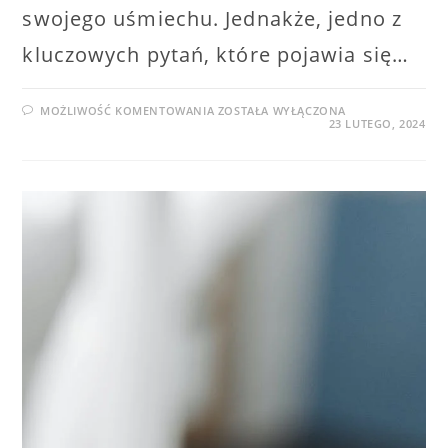
swojego uśmiechu. Jednakże, jedno z
kluczowych pytań, które pojawia się…
CZY
MOŻLIWOŚĆ KOMENTOWANIA
ZOSTAŁA WYŁĄCZONA
DO
23 LUTEGO, 2024
WYBIELANIA
TRZEBA
MIEĆ
ZDROWE
ZĘBY