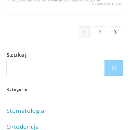
MOŻLIWOŚĆ KOMENTOWANIA
ZOSTAŁA WYŁĄCZONA
ZAKŁADA
26 WRZEŚNIA, 2023
SIĘ
LICÓWKI
NA
MARTWE
ZĘBY?
1
2
Go to 
Szukaj
Kategorie
Stomatologia
Ortodoncja