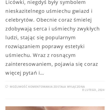
Licówki, niegdyś były symbolem
nieskazitelnego uśmiechu gwiazd i
celebrytów. Obecnie coraz śmielej
zdobywają serca i uśmiechy zwykłych
ludzi, stając się popularnym
rozwiązaniem poprawy estetyki
uśmiechu. Wraz z rosnącym
zainteresowaniem, pojawia się coraz
więcej pytań i…
CZY
MOŻLIWOŚĆ KOMENTOWANIA
ZOSTAŁA WYŁĄCZONA
LICÓWKI
8 LUTEGO, 2024
MOŻNA
ZDJĄĆ?