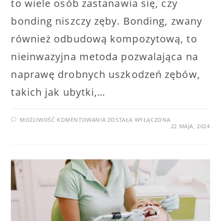
to wiele osób zastanawia się, czy
bonding niszczy zęby. Bonding, zwany
również odbudową kompozytową, to
nieinwazyjna metoda pozwalająca na
naprawę drobnych uszkodzeń zębów,
takich jak ubytki,…
CZY
MOŻLIWOŚĆ KOMENTOWANIA
ZOSTAŁA WYŁĄCZONA
BONDING
22 MAJA, 2024
NISZCZY
ZĘBY?