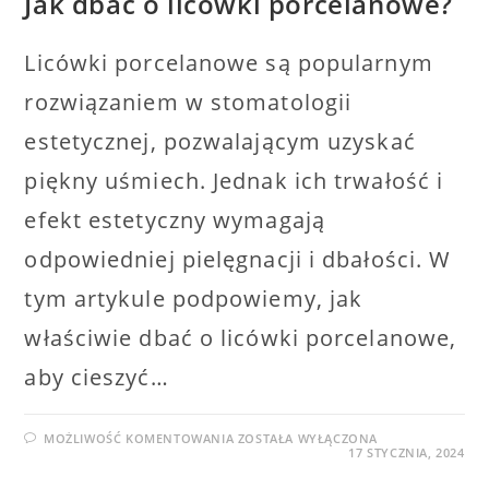
Jak dbać o licówki porcelanowe?
Licówki porcelanowe są popularnym
rozwiązaniem w stomatologii
estetycznej, pozwalającym uzyskać
piękny uśmiech. Jednak ich trwałość i
efekt estetyczny wymagają
odpowiedniej pielęgnacji i dbałości. W
tym artykule podpowiemy, jak
właściwie dbać o licówki porcelanowe,
aby cieszyć…
JAK
MOŻLIWOŚĆ KOMENTOWANIA
ZOSTAŁA WYŁĄCZONA
DBAĆ
17 STYCZNIA, 2024
O
LICÓWKI