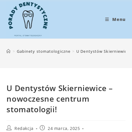
Koniec
treści
Menu
>
Gabinety stomatologiczne
>
U Dentystów Skierniewice 
U Dentystów Skierniewice –
nowoczesne centrum
stomatologii!
Post
Post
Redakcja
24 marca, 2025