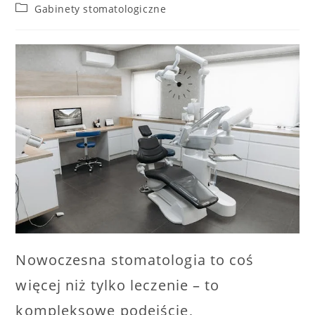
author:
published:
Post
Gabinety stomatologiczne
category:
Nowoczesna stomatologia to coś
więcej niż tylko leczenie – to
kompleksowe podejście,