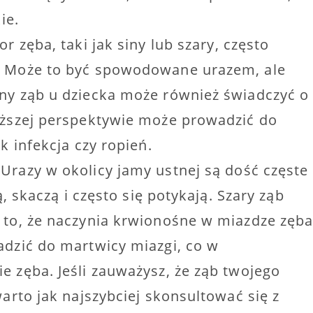
ie.
or zęba, taki jak siny lub szary, często
. Może to być spowodowane urazem, ale
ny ząb u dziecka może również świadczyć o
uższej perspektywie może prowadzić do
k infekcja czy ropień.
 Urazy w okolicy jamy ustnej są dość częste
ą, skaczą i często się potykają. Szary ząb
 to, że naczynia krwionośne w miazdze zęb
adzić do martwicy miazgi, co w
 zęba. Jeśli zauważysz, że ząb twojego
arto jak najszybciej skonsultować się z