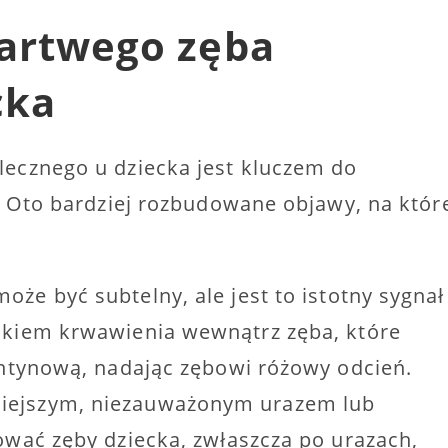
artwego zęba
cka
ecznego u dziecka jest kluczem do
. Oto bardziej rozbudowane objawy, na któr
oże być subtelny, ale jest to istotny sygnał
ikiem krwawienia wewnątrz zęba, które
entynową, nadając zębowi różowy odcień.
iejszym, niezauważonym urazem lub
ować zęby dziecka, zwłaszcza po urazach,