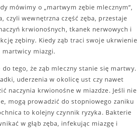
Kiedy mówimy o „martwym zębie mlecznym”,
 czyli wewnętrzna część zęba, przestaje
z naczyń krwionośnych, tkanek nerwowych i
ję zębiny. Kiedy ząb traci swoje ukrwienie
 martwicy miazgi.
 do tego, że ząb mleczny stanie się martwy.
adki, uderzenia w okolicę ust czy nawet
ć naczynia krwionośne w miazdze. Jeśli nie
e, mogą prowadzić do stopniowego zaniku
hnica to kolejny czynnik ryzyka. Bakterie
ikać w głąb zęba, infekując miazgę i