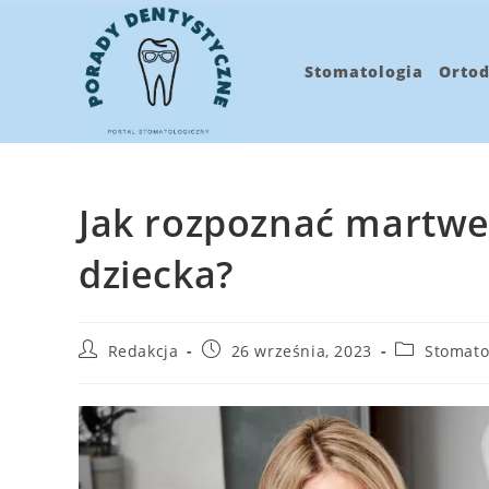
Koniec
treści
Stomatologia
Ortod
Jak rozpoznać martwe
dziecka?
Post
Post
Post
Redakcja
26 września, 2023
Stomato
author:
published:
category: