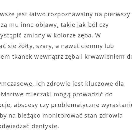
awsze jest łatwo rozpoznawalny na pierwszy
szą mu inne objawy, takie jak ból czy
ystąpić zmiany w kolorze zęba. W
ć się żółty, szary, a nawet ciemny lub
dem tkanek wewnątrz zęba i krwawieniem d
ymczasowe, ich zdrowie jest kluczowe dla
. Martwe mleczaki mogą prowadzić do
kcje, abscesy czy problematyczne wyrastani
aby na bieżąco monitorować stan zdrowia
odwiedzać dentystę.