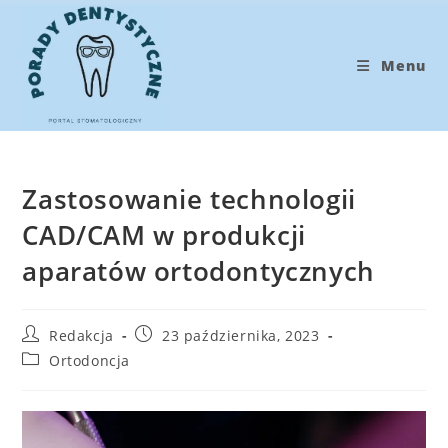
Koniec
treści
Menu
Zastosowanie technologii
CAD/CAM w produkcji
aparatów ortodontycznych
Post
Post
Redakcja
23 października, 2023
author:
published:
Post
Ortodoncja
category: