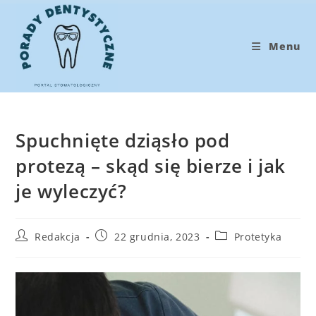
Koniec
treści
Menu
Spuchnięte dziąsło pod
protezą – skąd się bierze i jak
je wyleczyć?
Post
Post
Post
Redakcja
22 grudnia, 2023
Protetyka
author:
published:
category: