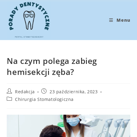
Koniec
treści
Menu
Na czym polega zabieg
hemisekcji zęba?
Post
Post
Redakcja
23 października, 2023
author:
published:
Post
Chirurgia Stomatologiczna
category: