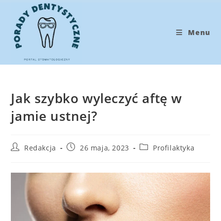
Koniec
treści
Menu
Jak szybko wyleczyć aftę w
jamie ustnej?
Post
Post
Post
Redakcja
26 maja, 2023
Profilaktyka
author:
published:
category: